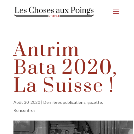
Antrim
Bata 2020,
La Suisse !
Août 30, 2020
|
Dernières publications
,
gazette
,
Rencontres